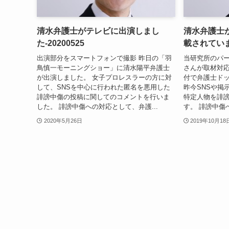
清水弁護士がテレビに出演しまし
清水弁護士
た-20200525
載されています
出演部分をスマートフォンで撮影 昨日の「羽
当研究所のパ
鳥慎一モーニングショー」に清水陽平弁護士
さんが取材対応し
が出演しました。 女子プロレスラーの方に対
付で弁護士ド
して、SNSを中心に行われた匿名を悪用した
昨今SNSや掲
誹謗中傷の投稿に関してのコメントを行いま
特定人物を誹
した。 誹謗中傷への対応として、弁護...
す。 誹謗中傷
2020年5月26日
2019年10月18