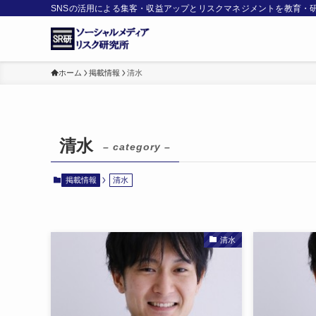
SNSの活用による集客・収益アップとリスクマネジメントを教育・
ホーム
掲載情報
清水
清水
– category –
掲載情報
清水
清水